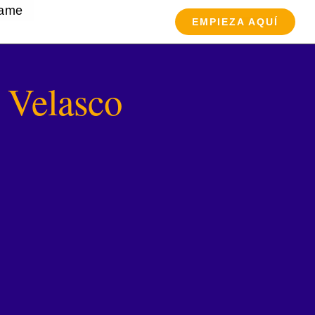
tame
EMPIEZA AQUÍ
a Velasco